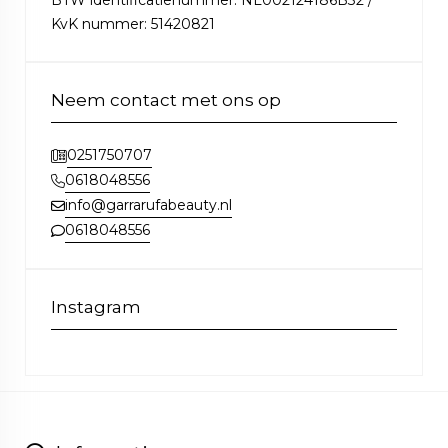
BTW identificatienummer: NL002124186B32 /
KvK nummer: 51420821
Neem contact met ons op
0251750707
0618048556
info@garrarufabeauty.nl
0618048556
Instagram