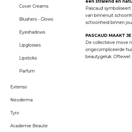
een stralend en natuur
Cover Creams
Pascaud symboliseert b
van binnenuit schoonh
Blushers - Glows
schoonheid binnen jou
Eyeshadows
PASCAUD MAAKT JE
De collectieve move n
Lipglosses
ongecompliceerde huidv
beautygeluk. Oftewel: 
Lipsticks
Parfum
Extenso
Neoderma
Tyro
Academie Beaute