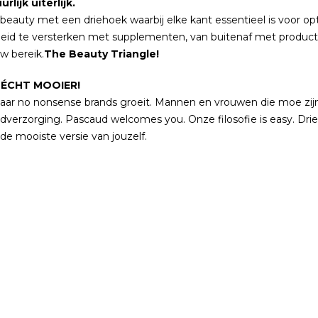
lijk uiterlijk.
eauty met een driehoek waarbij elke kant essentieel is voor opt
eid te versterken met supplementen, van buitenaf met producte
w bereik.
The Beauty Triangle!
 ÉCHT MOOIER!
aar no nonsense brands groeit. Mannen en vrouwen die moe zijn
erzorging. Pascaud welcomes you. Onze filosofie is easy. Drie B’s
de mooiste versie van jouzelf.