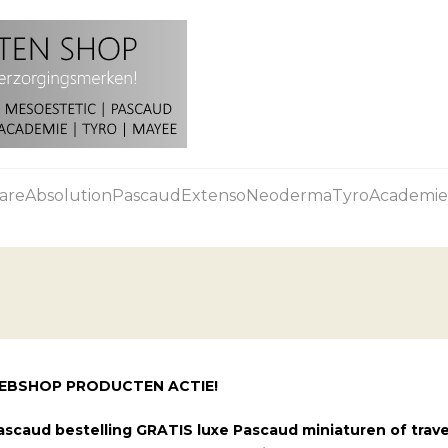
are
Absolution
Pascaud
Extenso
Neoderma
Tyro
Academie
EBSHOP PRODUCTEN ACTIE!
scaud bestelling GRATIS luxe Pascaud miniaturen of travel