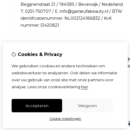
Begijnenstraat 21 / 1941BR / Beverwijk / Nederland
T: 0251-750707 / E: info@garrarufabeauty.nl / BTW
identificatienummer: NL002124186B32 / KvK
nummer: 51420821
Cookies & Privacy
Informatie
Over ons
Aa
We gebruiken cookies en andere technieken om
Bestellen
websiteverkeer te analyseren. Ook delen we informatie
Algemene voorwaarden
over uw gebruik van onze site met onze partners voor
Privacy & veiligheid
analyse.
Lees onze cookieverklaring
hier
Gratis product
Accepteren
Weigeren
Cookie-instellingen