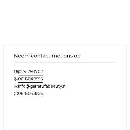
Neem contact met ons op
0251750707
0618048556
info@garrarufabeauty.nl
0618048556