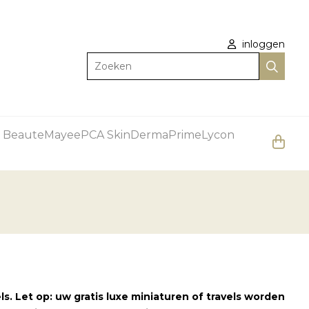
inloggen
Zoeken
 Beaute
Mayee
PCA Skin
DermaPrime
Lycon
s. Let op: uw gratis luxe miniaturen of travels worden