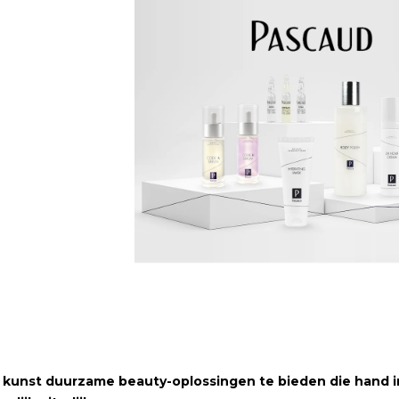
 kunst duurzame beauty-oplossingen te bieden die hand i