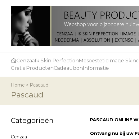
Cenzaa
Ik Skin Perfection
Mesoestetic
Image Skinc
Gratis Producten
Cadeaubon
Informatie
Home
>
Pascaud
Pascaud
Categorieën
PASCAUD ONLINE W
Ontvang nu bij uw Pa
Cenzaa