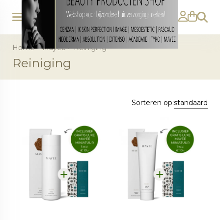
Zoeke
Home
>
Mayee
>
Reiniging
Reiniging
Sorteren op:
standaard