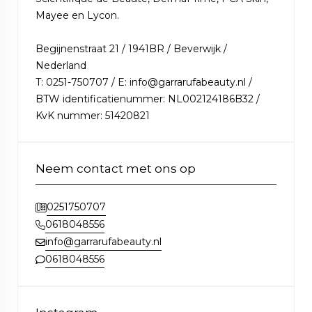
Mayee en Lycon.
Begijnenstraat 21 / 1941BR / Beverwijk /
Nederland
T: 0251-750707 / E: info@garrarufabeauty.nl /
BTW identificatienummer: NL002124186B32 /
KvK nummer: 51420821
Neem contact met ons op
0251750707
0618048556
info@garrarufabeauty.nl
0618048556