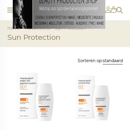
Zoeke
Home
>
Mesoestetic
>
Sun Protection
Sun Protection
Sorteren op:
standaard