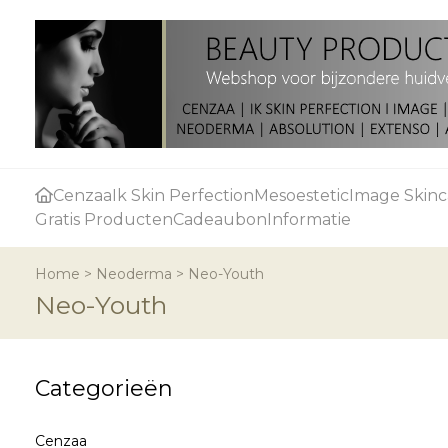
Cenzaa
Ik Skin Perfection
Mesoestetic
Image Skinc
Gratis Producten
Cadeaubon
Informatie
Home
>
Neoderma
>
Neo-Youth
Neo-Youth
Categorieën
Cenzaa