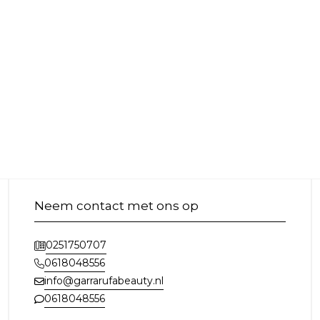
Neem contact met ons op
0251750707
0618048556
info@garrarufabeauty.nl
0618048556