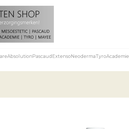
are
Absolution
Pascaud
Extenso
Neoderma
Tyro
Academie