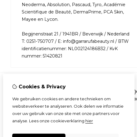
Neoderma, Absolution, Pascaud, Tyro, Académie
Scientifique de Beauté, DermaPrime, PCA Skin,
Mayee en Lycon.
Begijnenstraat 21 / 1941BR / Beverwijk / Nederland
T: 0251-750707 / E: info@garrarufabeauty.nl / BTW
identificatienummer: NL002124186B32 / KvK
nummer: 51420821
Cookies & Privacy
Informatie
Over ons
Aa
We gebruiken cookies en andere technieken om
Bestellen
websiteverkeer te analyseren. Ook delen we informatie
Algemene voorwaarden
over uw gebruik van onze site met onze partners voor
Privacy & veiligheid
analyse.
Lees onze cookieverklaring
hier
Gratis product