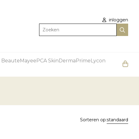
inloggen
Zoeken
 Beaute
Mayee
PCA Skin
DermaPrime
Lycon
Sorteren op:
standaard