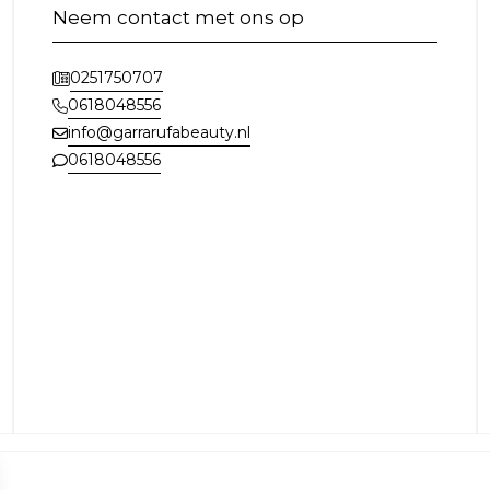
Neem contact met ons op
0251750707
0618048556
info@garrarufabeauty.nl
0618048556