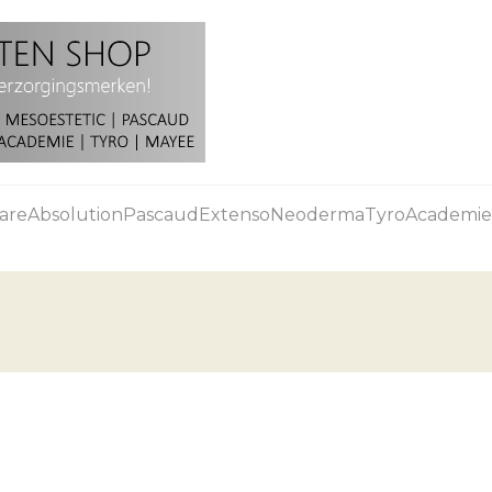
are
Absolution
Pascaud
Extenso
Neoderma
Tyro
Academie