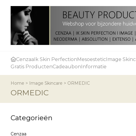
Cenzaa
Ik Skin Perfection
Mesoestetic
Image Skinc
Gratis Producten
Cadeaubon
Informatie
Home
>
Image Skincare
>
ORMEDIC
ORMEDIC
Categorieën
Cenzaa