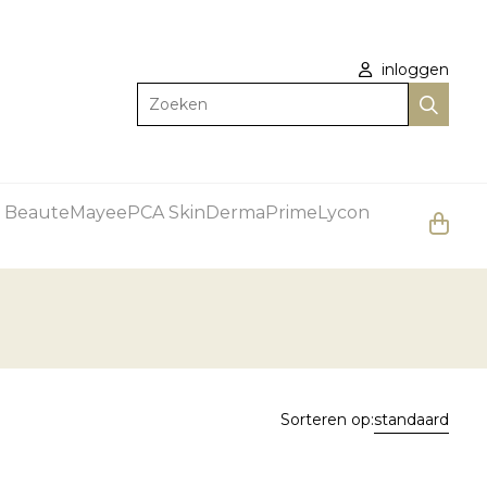
inloggen
Zoeken
 Beaute
Mayee
PCA Skin
DermaPrime
Lycon
Sorteren op:
standaard