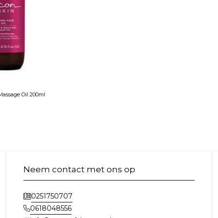
Massage Oil 200ml
Neem contact met ons op
0251750707
0618048556