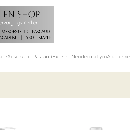
are
Absolution
Pascaud
Extenso
Neoderma
Tyro
Academie