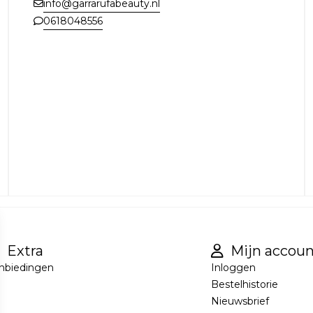
info@garrarufabeauty.nl
0618048556
Extra
Mijn accoun
nbiedingen
Inloggen
Bestelhistorie
Nieuwsbrief