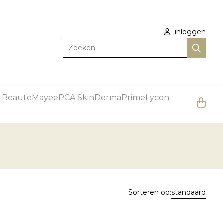
inloggen
Zoeken
 Beaute
Mayee
PCA Skin
DermaPrime
Lycon
Sorteren op:
standaard