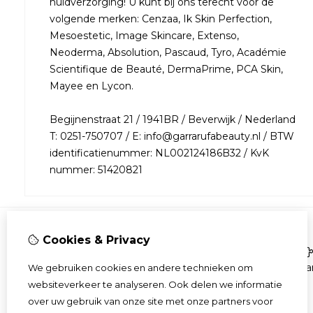
huidverzorging! U kunt bij ons terecht voor de
volgende merken: Cenzaa, Ik Skin Perfection,
Mesoestetic, Image Skincare, Extenso,
Neoderma, Absolution, Pascaud, Tyro, Académie
Scientifique de Beauté, DermaPrime, PCA Skin,
Mayee en Lycon.
Begijnenstraat 21 / 1941BR / Beverwijk / Nederland
T: 0251-750707 / E: info@garrarufabeauty.nl / BTW
identificatienummer: NL002124186B32 / KvK
nummer: 51420821
Cookies & Privacy
Informatie
Over ons
Aa
We gebruiken cookies en andere technieken om
Bestellen
websiteverkeer te analyseren. Ook delen we informatie
Algemene voorwaarden
over uw gebruik van onze site met onze partners voor