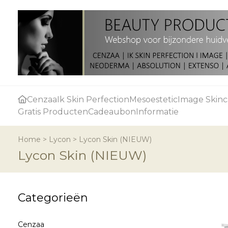
Cenzaa
Ik Skin Perfection
Mesoestetic
Image Skinc
Gratis Producten
Cadeaubon
Informatie
Home
>
Lycon
>
Lycon Skin (NIEUW)
Lycon Skin (NIEUW)
Categorieën
Cenzaa