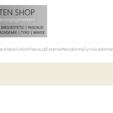
are
Absolution
Pascaud
Extenso
Neoderma
Tyro
Academie