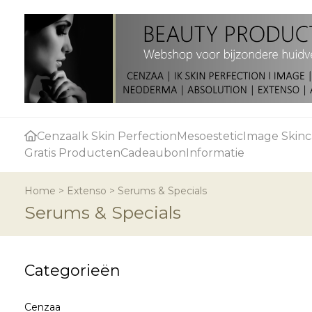
Cenzaa
Ik Skin Perfection
Mesoestetic
Image Skinc
Gratis Producten
Cadeaubon
Informatie
Home
>
Extenso
>
Serums & Specials
Serums & Specials
Categorieën
Cenzaa