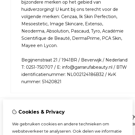
bijzondere merken op het gebied van
huidverzorging! U kunt bij ons terecht voor de
volgende merken: Cenzaa, Ik Skin Perfection,
Mesoestetic, Image Skincare, Extenso,
Neoderma, Absolution, Pascaud, Tyro, Académie
Scientifique de Beauté, DermaPrime, PCA Skin,
Mayee en Lycon.
Begijnenstraat 21 / 1941BR / Beverwijk / Nederland
T: 0251-750707 / E: info@garrarufabeauty.nl / BTW
identificatienummer: NL002124186B32 / KvK
nummer: 51420821
Cookies & Privacy
Informatie
Over ons
Aa
We gebruiken cookies en andere technieken om
Bestellen
websiteverkeer te analyseren. Ook delen we informatie