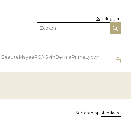
inloggen
Zoeken
 Beaute
Mayee
PCA Skin
DermaPrime
Lycon
Sorteren op:
standaard