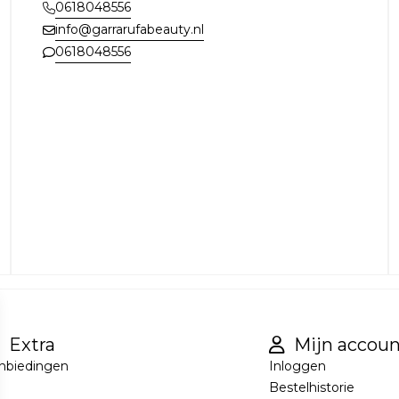
0618048556
info@garrarufabeauty.nl
0618048556
Extra
Mijn accoun
nbiedingen
Inloggen
Bestelhistorie