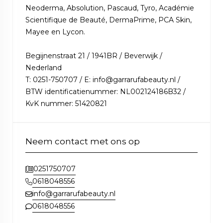
Neoderma, Absolution, Pascaud, Tyro, Académie
Scientifique de Beauté, DermaPrime, PCA Skin,
Mayee en Lycon.
Begijnenstraat 21 / 1941BR / Beverwijk /
Nederland
T: 0251-750707 / E: info@garrarufabeauty.nl /
BTW identificatienummer: NL002124186B32 /
KvK nummer: 51420821
Neem contact met ons op
0251750707
0618048556
info@garrarufabeauty.nl
0618048556