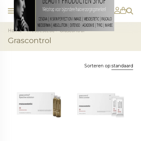
Zoeke
Home
>
Mesoestetic
>
Grascontrol
Grascontrol
Sorteren op:
standaard