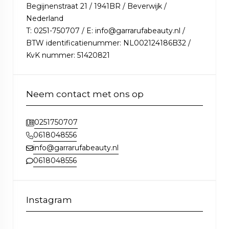
Begijnenstraat 21 / 1941BR / Beverwijk /
Nederland
T: 0251-750707 / E: info@garrarufabeauty.nl /
BTW identificatienummer: NL002124186B32 /
KvK nummer: 51420821
Neem contact met ons op
0251750707
0618048556
info@garrarufabeauty.nl
0618048556
Instagram