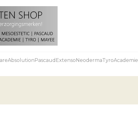
are
Absolution
Pascaud
Extenso
Neoderma
Tyro
Academie