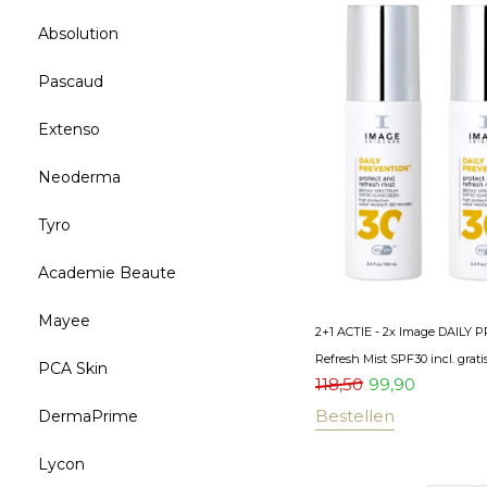
Absolution
Pascaud
Extenso
Neoderma
Tyro
Academie Beaute
Mayee
2+1 ACTIE - 2x Image DAILY
Refresh Mist SPF30 incl. grati
PCA Skin
118,50
99,90
Bestellen
DermaPrime
Lycon