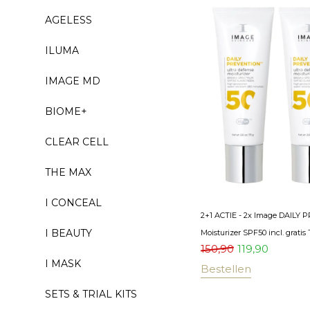
AGELESS
ILUMA
IMAGE MD
BIOME+
CLEAR CELL
THE MAX
I CONCEAL
2+1 ACTIE - 2x Image DAILY 
I BEAUTY
Moisturizer SPF50 incl. gratis 
150,90
119,90
I MASK
Bestellen
SETS & TRIAL KITS