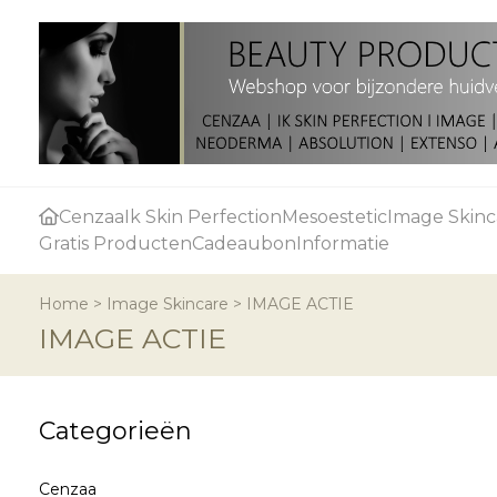
Cenzaa
Ik Skin Perfection
Mesoestetic
Image Skinc
Gratis Producten
Cadeaubon
Informatie
Home
>
Image Skincare
>
IMAGE ACTIE
IMAGE ACTIE
Categorieën
Cenzaa