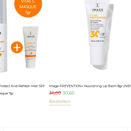
rotect And Refresh Mist SPF
Image PREVENTION+ Nourishing Lip Balm 8gr (NI
36,00
30,60
asque 7gr
Bestellen