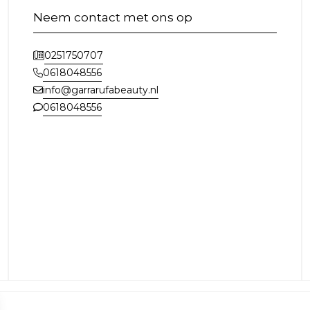
Neem contact met ons op
0251750707
0618048556
info@garrarufabeauty.nl
0618048556