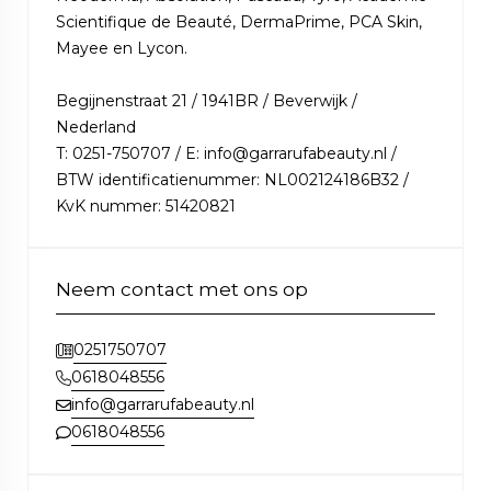
Scientifique de Beauté, DermaPrime, PCA Skin,
Mayee en Lycon.
Begijnenstraat 21 / 1941BR / Beverwijk /
Nederland
T: 0251-750707 / E: info@garrarufabeauty.nl /
BTW identificatienummer: NL002124186B32 /
KvK nummer: 51420821
Neem contact met ons op
0251750707
0618048556
info@garrarufabeauty.nl
0618048556