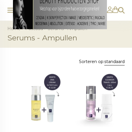
Zoeke
Home
>
Pascaud
>
Serums - Ampullen
Serums - Ampullen
Sorteren op:
standaard