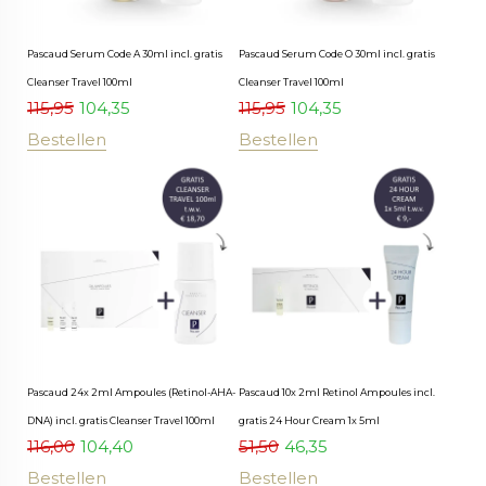
Pascaud Serum Code A 30ml incl. gratis
Pascaud Serum Code O 30ml incl. gratis
Cleanser Travel 100ml
Cleanser Travel 100ml
115,95
104,35
115,95
104,35
Bestellen
Bestellen
Pascaud 24x 2ml Ampoules (Retinol-AHA-
Pascaud 10x 2ml Retinol Ampoules incl.
DNA) incl. gratis Cleanser Travel 100ml
gratis 24 Hour Cream 1x 5ml
116,00
104,40
51,50
46,35
Bestellen
Bestellen