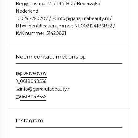
Begijnenstraat 21 / 1941BR / Beverwijk /
Nederland
T: 0251-750707 / E: info@garrarufabeauty.nl /
BTW identificatienummer: NL002124186B32 /
KvK nummer: 51420821
Neem contact met ons op
0251750707
0618048556
info@garrarufabeauty.nl
0618048556
Instagram