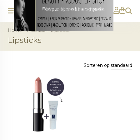
Zoeke
Home
>
Pascaud
>
Lipsticks
Lipsticks
Sorteren op:
standaard