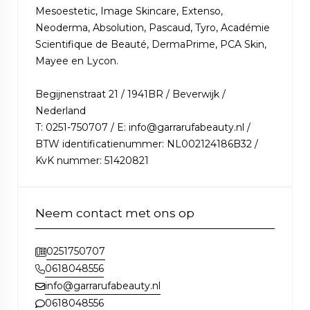
Mesoestetic, Image Skincare, Extenso,
Neoderma, Absolution, Pascaud, Tyro, Académie
Scientifique de Beauté, DermaPrime, PCA Skin,
Mayee en Lycon.
Begijnenstraat 21 / 1941BR / Beverwijk /
Nederland
T: 0251-750707 / E: info@garrarufabeauty.nl /
BTW identificatienummer: NL002124186B32 /
KvK nummer: 51420821
Neem contact met ons op
0251750707
0618048556
info@garrarufabeauty.nl
0618048556