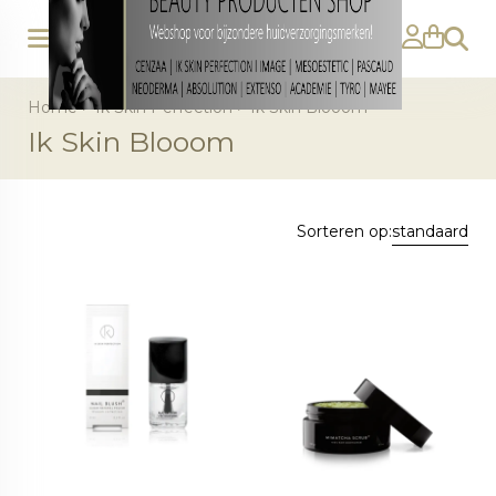
Zoeke
Home
>
Ik Skin Perfection
>
Ik Skin Blooom
Ik Skin Blooom
Sorteren op:
standaard