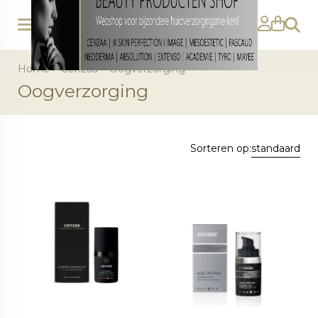
Zoeke
Home
>
Cenzaa
>
Oogverzorging
Oogverzorging
Sorteren op:
standaard