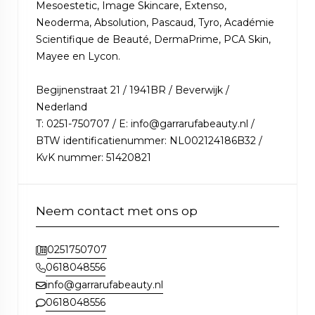
Mesoestetic, Image Skincare, Extenso,
Neoderma, Absolution, Pascaud, Tyro, Académie
Scientifique de Beauté, DermaPrime, PCA Skin,
Mayee en Lycon.
Begijnenstraat 21 / 1941BR / Beverwijk /
Nederland
T: 0251-750707 / E: info@garrarufabeauty.nl /
BTW identificatienummer: NL002124186B32 /
KvK nummer: 51420821
Neem contact met ons op
0251750707
0618048556
info@garrarufabeauty.nl
0618048556