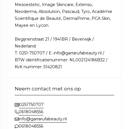
Mesoestetic, Image Skincare, Extenso,
Neoderma, Absolution, Pascaud, Tyro, Académie
Scientifique de Beauté, DermaPrime, PCA Skin,
Mayee en Lycon.
Begijnenstraat 21 / 1941BR / Beverwijk /
Nederland
T: 0251-750707 / E: info@garrarufabeauty.nl /
BTW identificatienummer: NL002124186B32 /
KvK nummer: 51420821
Neem contact met ons op
0251750707
0618048556
info@garrarufabeauty.nl
0618048556