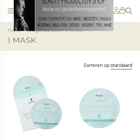
Zoeke
Home
>
Image Skincare
>
I MASK
I MASK
Sorteren op:
standaard