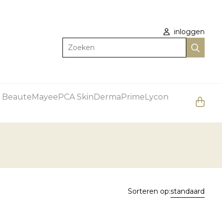
inloggen
Zoeken
 Beaute
Mayee
PCA Skin
DermaPrime
Lycon
Sorteren op:
standaard