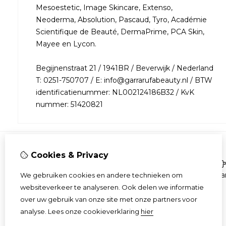
Mesoestetic, Image Skincare, Extenso,
Neoderma, Absolution, Pascaud, Tyro, Académie
Scientifique de Beauté, DermaPrime, PCA Skin,
Mayee en Lycon.
Begijnenstraat 21 / 1941BR / Beverwijk / Nederland
T: 0251-750707 / E: info@garrarufabeauty.nl / BTW
identificatienummer: NL002124186B32 / KvK
nummer: 51420821
Cookies & Privacy
Informatie
Over ons
Aa
We gebruiken cookies en andere technieken om
Bestellen
websiteverkeer te analyseren. Ook delen we informatie
Algemene voorwaarden
over uw gebruik van onze site met onze partners voor
Privacy & veiligheid
analyse.
Lees onze cookieverklaring
hier
Gratis product