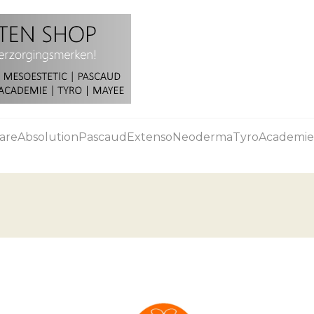
are
Absolution
Pascaud
Extenso
Neoderma
Tyro
Academie