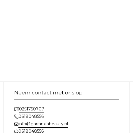
Neem contact met ons op
0251750707
0618048556
info@garrarufabeauty.nl
0618048556