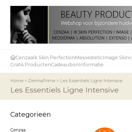
Cenzaa
Ik Skin Perfection
Mesoestetic
Image Skinc
Gratis Producten
Cadeaubon
Informatie
Home
>
DermaPrime
>
Les Essentiels Ligne Intensive
Les Essentiels Ligne Intensive
Categorieën
Cenzaa