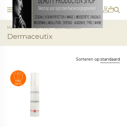
Zoeke
Home
>
DermaPrime
>
Dermaceutix
Dermaceutix
Sorteren op:
standaard