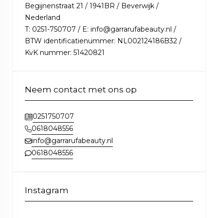
Begijnenstraat 21 / 1941BR / Beverwijk /
Nederland
T: 0251-750707 / E: info@garrarufabeauty.nl /
BTW identificatienummer: NL002124186B32 /
KvK nummer: 51420821
Neem contact met ons op
0251750707
0618048556
info@garrarufabeauty.nl
0618048556
Instagram