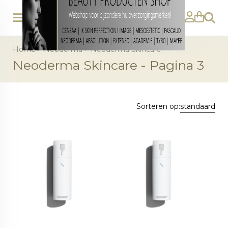
Zoeke
Gratis 3ml Blue Blood Gel - Neoderma
Gratis 6ml Blue Blood Gel - Neoderma
Neo-Hydro Advanced Face Cream 50ml
Neo-Hydro Advanced Face Cream 100ml
59,00
88,00
Bestellen
Bestellen