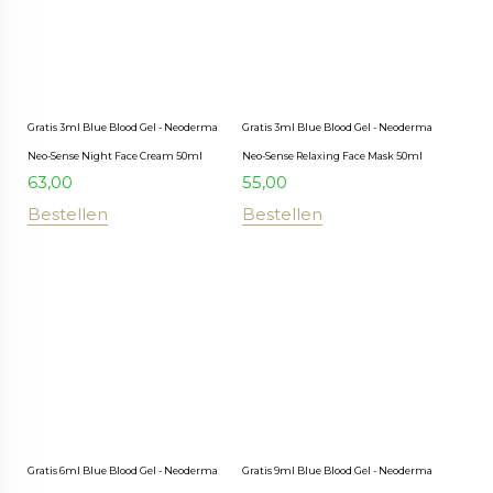
Gratis 3ml Blue Blood Gel - Neoderma
Gratis 3ml Blue Blood Gel - Neoderma
Neo-Sense Night Face Cream 50ml
Neo-Sense Relaxing Face Mask 50ml
63,00
55,00
Bestellen
Bestellen
Gratis 6ml Blue Blood Gel - Neoderma
Gratis 9ml Blue Blood Gel - Neoderma