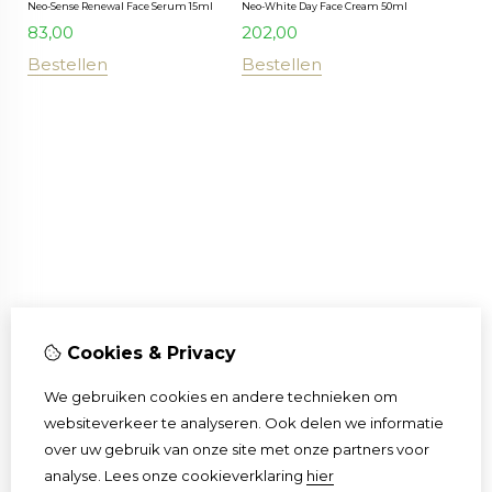
Neo-Sense Renewal Face Serum 15ml
Neo-White Day Face Cream 50ml
83,00
202,00
Bestellen
Bestellen
Gratis 9ml Blue Blood Gel - Neoderma
Gratis 9ml Blue Blood Gel - Neoderma
Cookies & Privacy
Neo-White Night Face Cream 50ml
Neo-White Face Serum 15ml
190,00
236,00
We gebruiken cookies en andere technieken om
Bestellen
Bestellen
websiteverkeer te analyseren. Ook delen we informatie
over uw gebruik van onze site met onze partners voor
analyse.
Lees onze cookieverklaring
hier