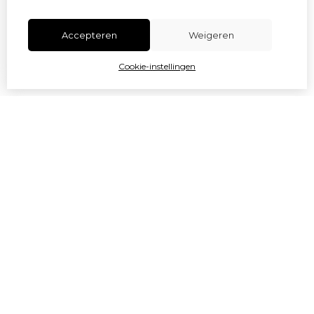
Accepteren
Weigeren
Cookie-instellingen
|<
<
1
2
3
Toon meer
>|
Gratis 9ml Blue Blood Gel - Neoderma
Gratis 6ml Blue Blood Gel - Neoderma
Neo-White Peel Mask 50ml
Neo-Youth Anti-Wrinkle Face Cream 50ml
125,00
90,00
Bestellen
Bestellen