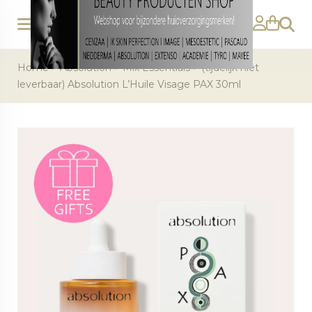
Zoeke
Home
>
Absolution
>
Mix Essentials
>
(tijdelijk niet
leverbaar) Absolution L’Huile Visage PAX 30ml