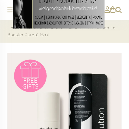
Zoeke
Home
>
Absolution
>
Match Solutions
>
Absolution Le
Booster Pureté 15ml