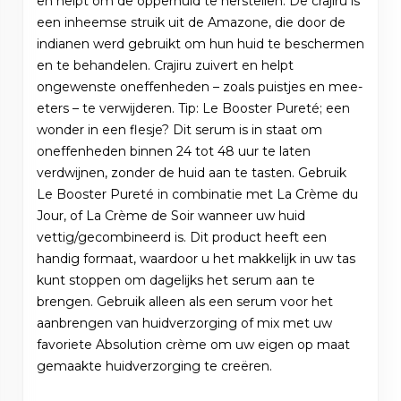
en helpt om de opperhuid te herstellen. De crajiru is
een inheemse struik uit de Amazone, die door de
indianen werd gebruikt om hun huid te beschermen
en te behandelen. Crajiru zuivert en helpt
ongewenste oneffenheden – zoals puistjes en mee-
eters – te verwijderen. Tip: Le Booster Pureté; een
wonder in een flesje? Dit serum is in staat om
oneffenheden binnen 24 tot 48 uur te laten
verdwijnen, zonder de huid aan te tasten. Gebruik
Le Booster Pureté in combinatie met La Crème du
Jour, of La Crème de Soir wanneer uw huid
vettig/gecombineerd is. Dit product heeft een
handig formaat, waardoor u het makkelijk in uw tas
kunt stoppen om dagelijks het serum aan te
brengen. Gebruik alleen als een serum voor het
aanbrengen van huidverzorging of mix met uw
favoriete Absolution crème om uw eigen op maat
gemaakte huidverzorging te creëren.