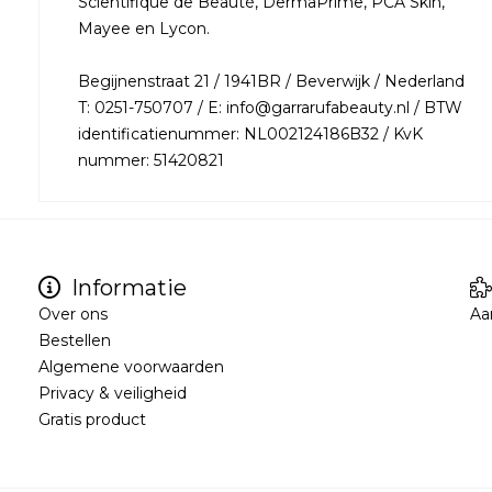
Scientifique de Beauté, DermaPrime, PCA Skin,
Mayee en Lycon.
Begijnenstraat 21 / 1941BR / Beverwijk / Nederland
T: 0251-750707 / E: info@garrarufabeauty.nl / BTW
identificatienummer: NL002124186B32 / KvK
nummer: 51420821
Informatie
Over ons
Aa
Bestellen
Algemene voorwaarden
Privacy & veiligheid
Gratis product