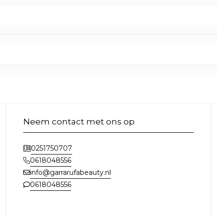
Neem contact met ons op
0251750707
0618048556
info@garrarufabeauty.nl
0618048556