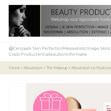
Cenzaa
Ik Skin Perfection
Mesoestetic
Image Skinc
Gratis Producten
Cadeaubon
Informatie
Home
>
Absolution
>
The Makeup
>
Absolution Le Multicorr