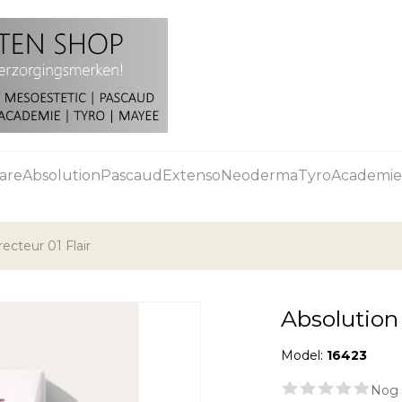
are
Absolution
Pascaud
Extenso
Neoderma
Tyro
Academie
ecteur 01 Flair
Absolution 
Model:
16423
Nog 