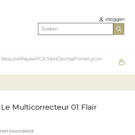
inloggen
Zoeken
 Beaute
Mayee
PCA Skin
DermaPrime
Lycon
Le Multicorrecteur 01 Flair
niet beoordeeld