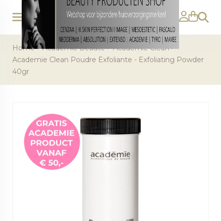
Zoeke
Home
>
Academie Beaute
>
Academie Clean
>
Academie Clean Poudre Exfoliante - Exfoliating Powder
40gr