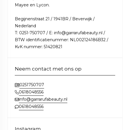
Mayee en Lycon.
Begijnenstraat 21 / 1941BR / Beverwijk /
Nederland
T: 0251-750707 / E: info@garrarufabeauty.nl /
BTW identificatienummer: NL002124186B32 /
KvK nummer: 51420821
Neem contact met ons op
0251750707
0618048556
info@garrarufabeauty.nl
0618048556
Instagram