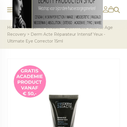
Zoeke
Home
>
Academie Beaute
>
Derm Acte Intense Age
Recovery
>
Derm Acte Réparateur Intensif Yeux -
Ultimate Eye Corrector 15ml