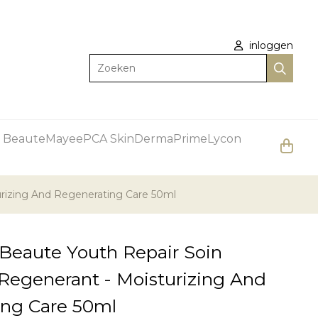
inloggen
Zoeken
 Beaute
Mayee
PCA Skin
DermaPrime
Lycon
rizing And Regenerating Care 50ml
Beaute Youth Repair Soin
Regenerant - Moisturizing And
ing Care 50ml