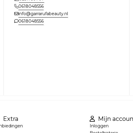
0618048556
info@garrarufabeauty.nl
0618048556
Extra
Mijn accoun
nbiedingen
Inloggen
Bestelhistorie