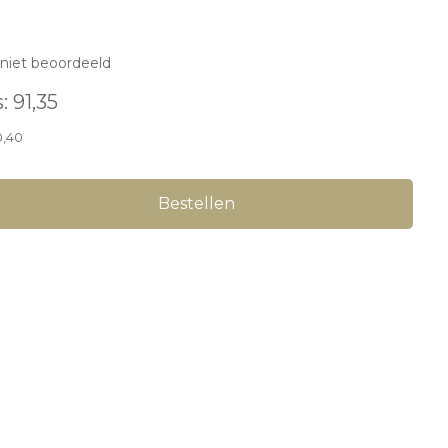
niet beoordeeld
s:
91,35
0,40
Bestellen