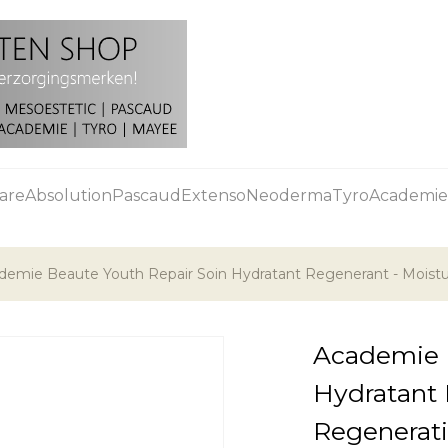
are
Absolution
Pascaud
Extenso
Neoderma
Tyro
Academie
demie Beaute Youth Repair Soin Hydratant Regenerant - Moistu
Academie 
Hydratant 
Regenerat