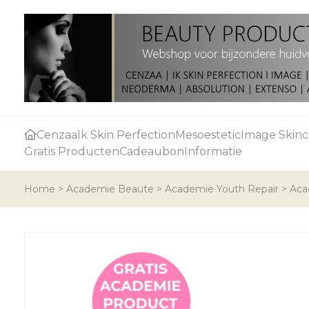
Cenzaa
Ik Skin Perfection
Mesoestetic
Image Skinc
Gratis Producten
Cadeaubon
Informatie
Home
>
Academie Beaute
>
Academie Youth Repair
>
Aca