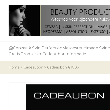
Cenzaa
Ik Skin Perfection
Mesoestetic
Image Skinc
Gratis Producten
Cadeaubon
Informatie
Home
>
Cadeaubon
>
Cadeaubon €100,-