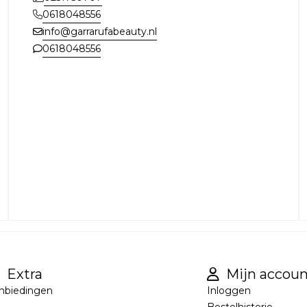
0618048556
info@garrarufabeauty.nl
0618048556
Extra
Mijn accoun
nbiedingen
Inloggen
Bestelhistorie