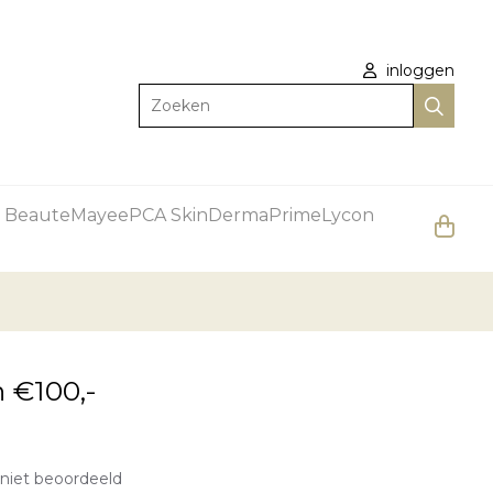
inloggen
Zoeken
 Beaute
Mayee
PCA Skin
DermaPrime
Lycon
 €100,-
niet beoordeeld