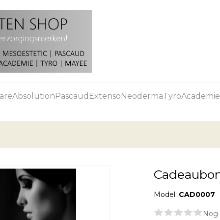
are
Absolution
Pascaud
Extenso
Neoderma
Tyro
Academie
Cadeaubon
Model:
CAD0007
Nog 