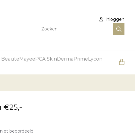
inloggen
Zoeken
 Beaute
Mayee
PCA Skin
DermaPrime
Lycon
 €25,-
niet beoordeeld