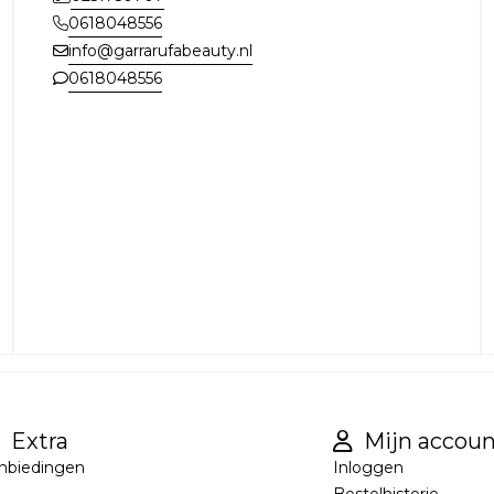
0618048556
info@garrarufabeauty.nl
0618048556
Extra
Mijn accoun
nbiedingen
Inloggen
Bestelhistorie