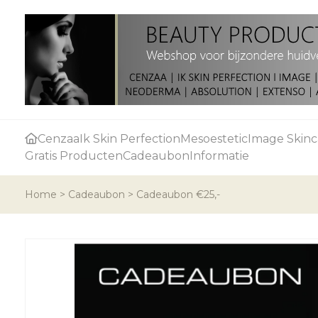
Cenzaa
Ik Skin Perfection
Mesoestetic
Image Skinc
Gratis Producten
Cadeaubon
Informatie
Home
>
Cadeaubon
>
Cadeaubon €25,-