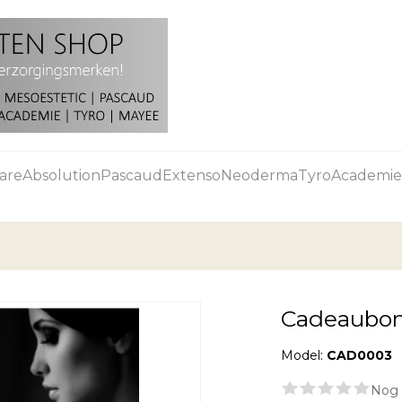
are
Absolution
Pascaud
Extenso
Neoderma
Tyro
Academie
Cadeaubon
Model:
CAD0003
Nog 