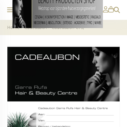
Zoeke
Home
>
Cadeaubon
>
Cadeaubon €75,-