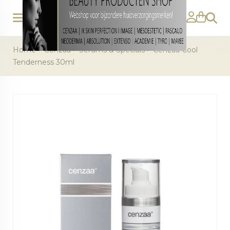
Zoeke
Home
>
Cenzaa
>
Serums & Specials
>
Cenzaa Cool
Tenderness 30ml