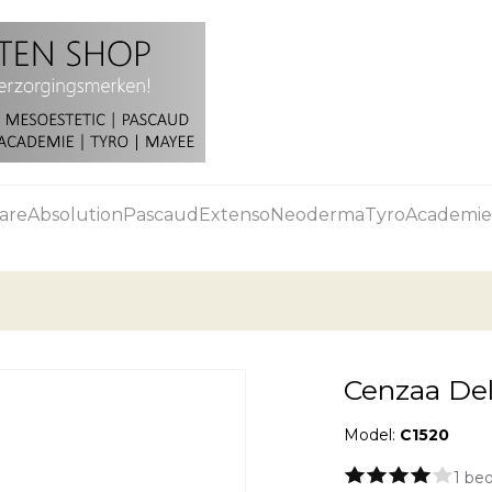
are
Absolution
Pascaud
Extenso
Neoderma
Tyro
Academie
Cenzaa De
Model:
C1520
1 be