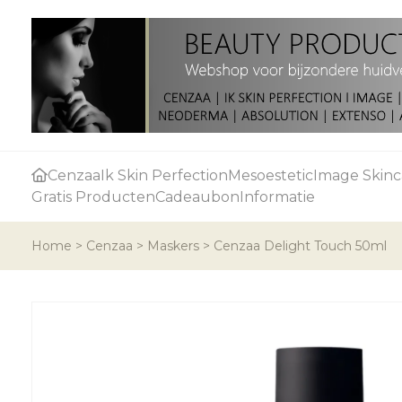
Cenzaa
Ik Skin Perfection
Mesoestetic
Image Skinc
Gratis Producten
Cadeaubon
Informatie
Home
>
Cenzaa
>
Maskers
>
Cenzaa Delight Touch 50ml