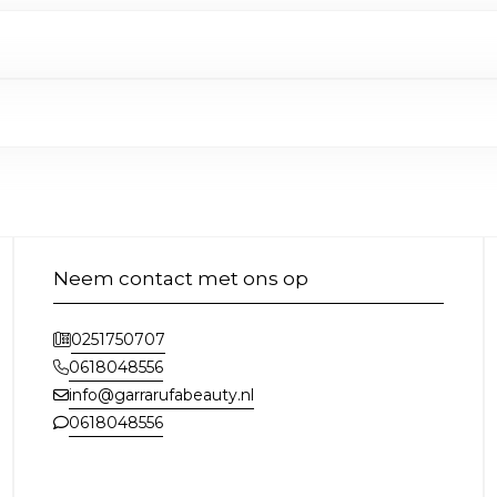
Neem contact met ons op
0251750707
0618048556
info@garrarufabeauty.nl
0618048556