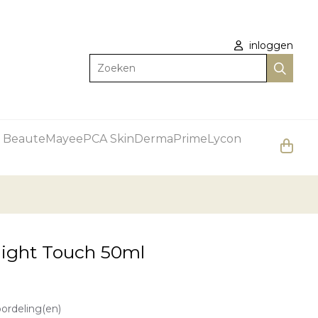
inloggen
Zoeken
 Beaute
Mayee
PCA Skin
DermaPrime
Lycon
light Touch 50ml
oordeling(en)