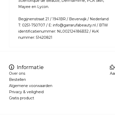
Scientifique de Beauté, DermaPrime, PCA Skin,
Mayee en Lycon.
Begijnenstraat 21 / 1941BR / Beverwijk / Nederland
T: 0251-750707 / E: info@garrarufabeauty.nl / BTW
identificatienummer: NL002124186B32 / KvK
nummer: 51420821
Informatie
Over ons
Aa
Bestellen
Algemene voorwaarden
Privacy & veiligheid
Gratis product