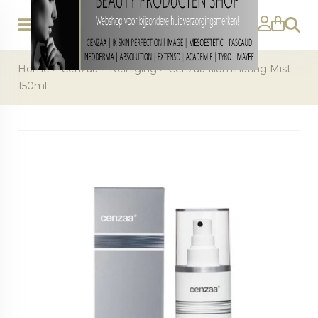
Zoeke
Home
>
Cenzaa
>
Reiniging
>
Cenzaa Illuminating Mist
150ml