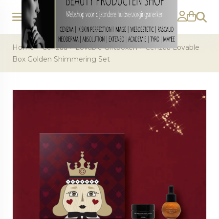
Zoeke
Home
>
Cenzaa
>
Lovable Giftboxen
>
Cenzaa Lovable
Box Golden Shimmering Set