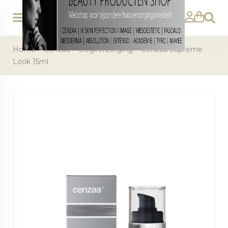
Zoeke
Home
>
Cenzaa
>
Oogverzorging
>
Cenzaa Supreme
Look 15ml