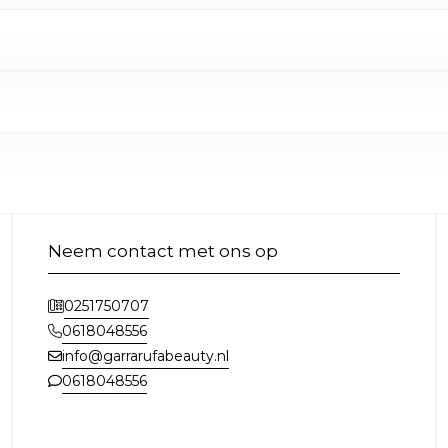
Neem contact met ons op
0251750707
0618048556
info@garrarufabeauty.nl
0618048556