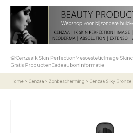
Cenzaa
Ik Skin Perfection
Mesoestetic
Image Skinc
Gratis Producten
Cadeaubon
Informatie
Home
>
Cenzaa
>
Zonbescherming
>
Cenzaa Silky Bronze 