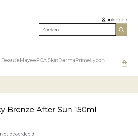
inloggen
Zoeken
 Beaute
Mayee
PCA Skin
DermaPrime
Lycon
ky Bronze After Sun 150ml
niet beoordeeld