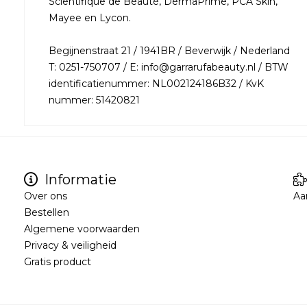
Scientifique de Beauté, DermaPrime, PCA Skin,
Mayee en Lycon.
Begijnenstraat 21 / 1941BR / Beverwijk / Nederland
T: 0251-750707 / E: info@garrarufabeauty.nl / BTW
identificatienummer: NL002124186B32 / KvK
nummer: 51420821
Informatie
Over ons
Aa
Bestellen
Algemene voorwaarden
Privacy & veiligheid
Gratis product