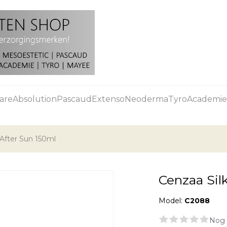
are
Absolution
Pascaud
Extenso
Neoderma
Tyro
Academie
After Sun 150ml
Cenzaa Sil
Model:
C2088
Nog 