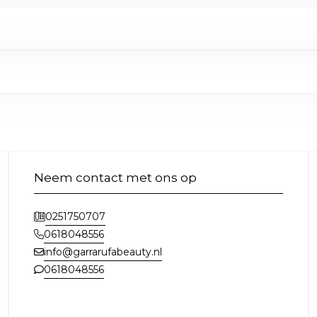
Neem contact met ons op
0251750707
0618048556
info@garrarufabeauty.nl
0618048556