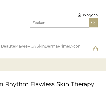
inloggen
Zoeken
 Beaute
Mayee
PCA Skin
DermaPrime
Lycon
n Rhythm Flawless Skin Therapy