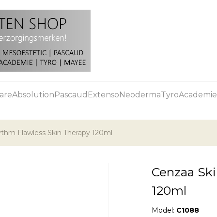
are
Absolution
Pascaud
Extenso
Neoderma
Tyro
Academie
thm Flawless Skin Therapy 120ml
Cenzaa Ski
120ml
Model:
C1088