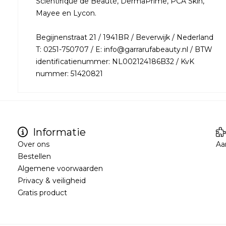
Scientifique de Beauté, DermaPrime, PCA Skin,
Mayee en Lycon.
Begijnenstraat 21 / 1941BR / Beverwijk / Nederland
T: 0251-750707 / E: info@garrarufabeauty.nl / BTW
identificatienummer: NL002124186B32 / KvK
nummer: 51420821
Informatie
Over ons
Aa
Bestellen
Algemene voorwaarden
Privacy & veiligheid
Gratis product