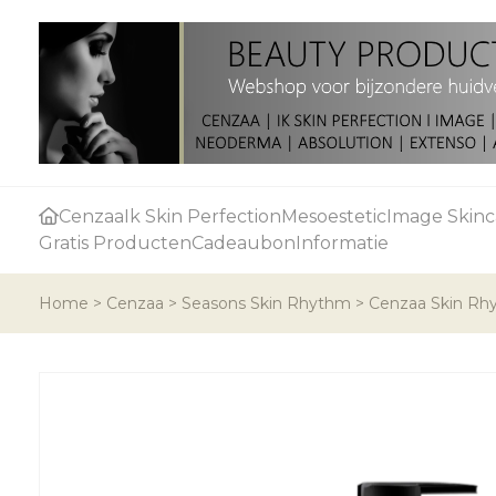
Cenzaa
Ik Skin Perfection
Mesoestetic
Image Skinc
Gratis Producten
Cadeaubon
Informatie
Home
>
Cenzaa
>
Seasons Skin Rhythm
>
Cenzaa Skin Rhy