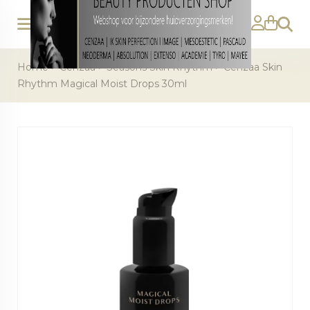
Zoeke
Home
>
Cenzaa
>
Seasons Skin Rhythm
>
Cenzaa Skin
Rhythm Magical Moist Drops 30ml