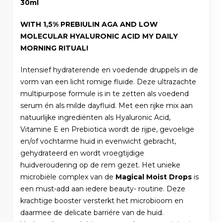
30ml
WITH 1,5% PREBIULIN AGA AND LOW
MOLECULAR HYALURONIC ACID MY DAILY
MORNING RITUAL!
Intensief hydraterende en voedende druppels in de
vorm van een licht romige fluide. Deze ultrazachte
multipurpose formule is in te zetten als voedend
serum én als milde dayfluid. Met een rijke mix aan
natuurlijke ingrediënten als Hyaluronic Acid,
Vitamine E en Prebiotica wordt de rijpe, gevoelige
en/of vochtarme huid in evenwicht gebracht,
gehydrateerd en wordt vroegtijdige
huidveroudering op de rem gezet. Het unieke
microbiële complex van de
Magical Moist Drops
is
een must-add aan iedere beauty- routine. Deze
krachtige booster versterkt het microbioom en
daarmee de delicate barriére van de huid.