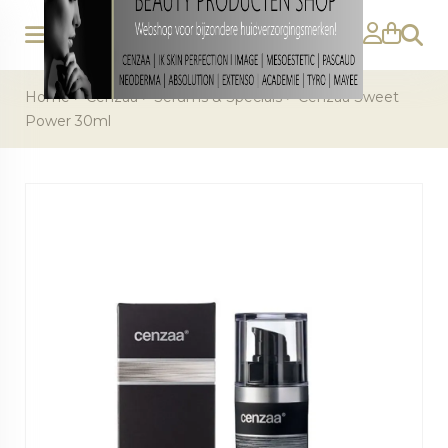
Zoeke
Home
>
Cenzaa
>
Serums & Specials
>
Cenzaa Sweet
Power 30ml