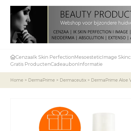
Cenzaa
Ik Skin Perfection
Mesoestetic
Image Skinc
Gratis Producten
Cadeaubon
Informatie
Home
>
DermaPrime
>
Dermaceutix
>
DermaPrime Aloe V