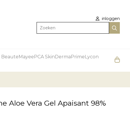
inloggen
Zoeken
 Beaute
Mayee
PCA Skin
DermaPrime
Lycon
e Aloe Vera Gel Apaisant 98%