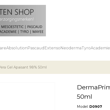
are
Absolution
Pascaud
Extenso
Neoderma
Tyro
Academie
era Gel Apaisant 98% 50ml
DermaPrim
50ml
Model:
D0907