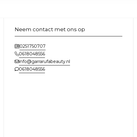
Neem contact met ons op
0251750707
0618048556
info@garrarufabeauty.nl
0618048556