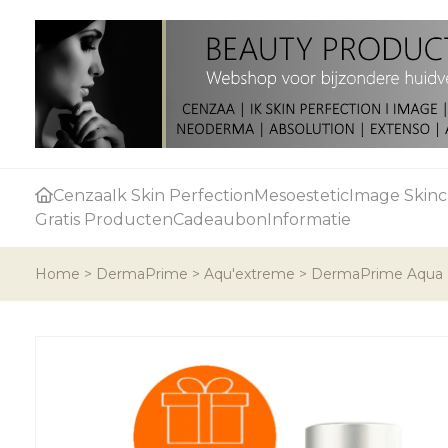
Cenzaa
Ik Skin Perfection
Mesoestetic
Image Skinc
Gratis Producten
Cadeaubon
Informatie
Home
>
DermaPrime
>
Aqu'extreme
>
DermaPrime Aqua P