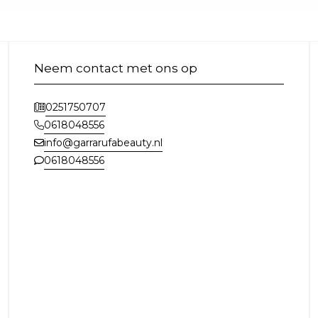
Neem contact met ons op
0251750707
0618048556
info@garrarufabeauty.nl
0618048556