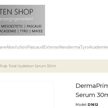
are
Absolution
Pascaud
Extenso
Neoderma
Tyro
Academie
ulp Total Hydration Serum 30ml
DermaPrim
Serum 30
Model:
D1612