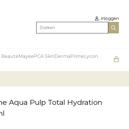
inloggen
Zoeken
 Beaute
Mayee
PCA Skin
DermaPrime
Lycon
e Aqua Pulp Total Hydration
ml