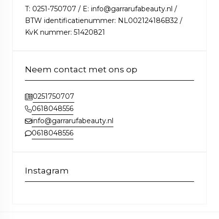
T: 0251-750707 / E: info@garrarufabeauty.nl /
BTW identificatienummer: NL002124186B32 /
KvK nummer: 51420821
Neem contact met ons op
0251750707
0618048556
info@garrarufabeauty.nl
0618048556
Instagram