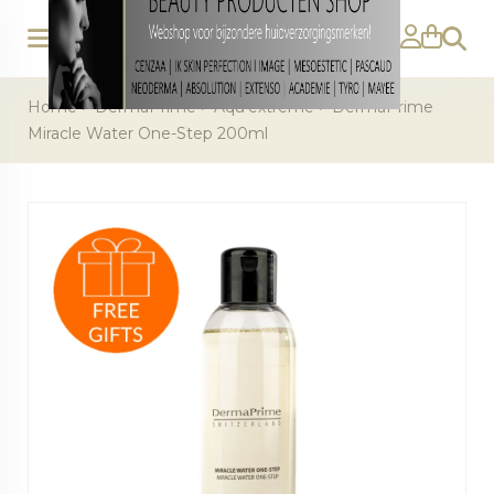
Zoeke
Home
>
DermaPrime
>
Aqu'extreme
>
DermaPrime
Miracle Water One-Step 200ml