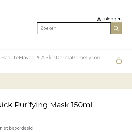
inloggen
Zoeken
 Beaute
Mayee
PCA Skin
DermaPrime
Lycon
ick Purifying Mask 150ml
niet beoordeeld