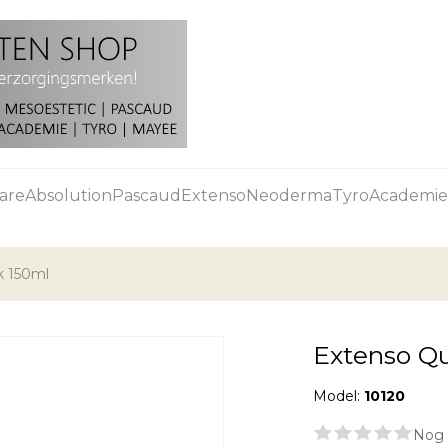
are
Absolution
Pascaud
Extenso
Neoderma
Tyro
Academie
k 150ml
Extenso Qu
Model:
10120
Nog 