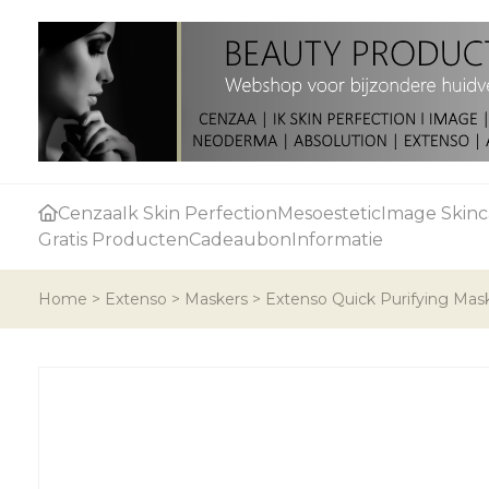
Cenzaa
Ik Skin Perfection
Mesoestetic
Image Skinc
Gratis Producten
Cadeaubon
Informatie
Home
>
Extenso
>
Maskers
>
Extenso Quick Purifying Mas