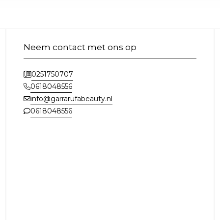
Neem contact met ons op
0251750707
0618048556
info@garrarufabeauty.nl
0618048556