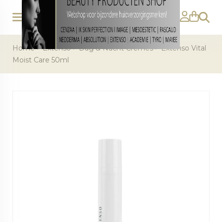
Zoeke
Home
>
Extenso
>
Dag & Nacht Crèmes
>
Extenso Vital
Moist Care 50ml