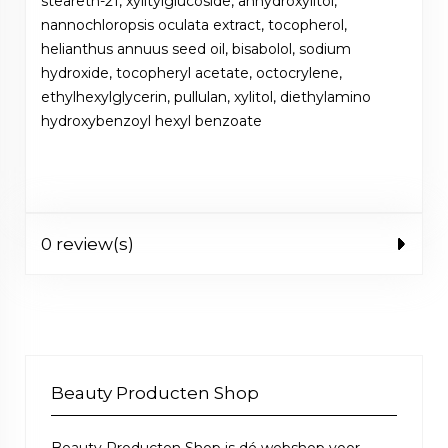
steareth-21, xylitylglucoside, anhydroxylitol,
nannochloropsis oculata extract, tocopherol,
helianthus annuus seed oil, bisabolol, sodium
hydroxide, tocopheryl acetate, octocrylene,
ethylhexylglycerin, pullulan, xylitol, diethylamino
hydroxybenzoyl hexyl benzoate
0 review(s)
Beauty Producten Shop