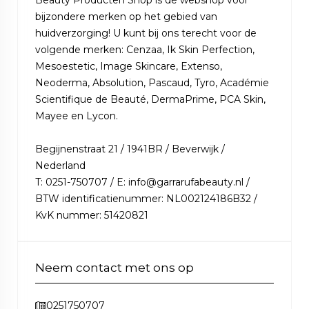
Beauty Producten Shop is dé webshop voor
bijzondere merken op het gebied van
huidverzorging! U kunt bij ons terecht voor de
volgende merken: Cenzaa, Ik Skin Perfection,
Mesoestetic, Image Skincare, Extenso,
Neoderma, Absolution, Pascaud, Tyro, Académie
Scientifique de Beauté, DermaPrime, PCA Skin,
Mayee en Lycon.
Begijnenstraat 21 / 1941BR / Beverwijk /
Nederland
T: 0251-750707 / E: info@garrarufabeauty.nl /
BTW identificatienummer: NL002124186B32 /
KvK nummer: 51420821
Neem contact met ons op
0251750707