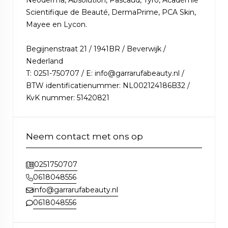
Neoderma, Absolution, Pascaud, Tyro, Académie
Scientifique de Beauté, DermaPrime, PCA Skin,
Mayee en Lycon.
Begijnenstraat 21 / 1941BR / Beverwijk /
Nederland
T: 0251-750707 / E: info@garrarufabeauty.nl /
BTW identificatienummer: NL002124186B32 /
KvK nummer: 51420821
Neem contact met ons op
0251750707
0618048556
info@garrarufabeauty.nl
0618048556