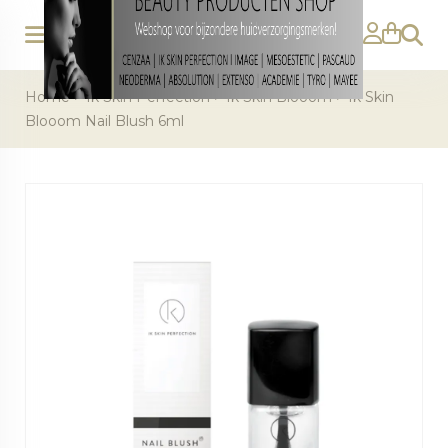
Zoeke
Home
>
Ik Skin Perfection
>
Ik Skin Blooom
>
Ik Skin
Blooom Nail Blush 6ml