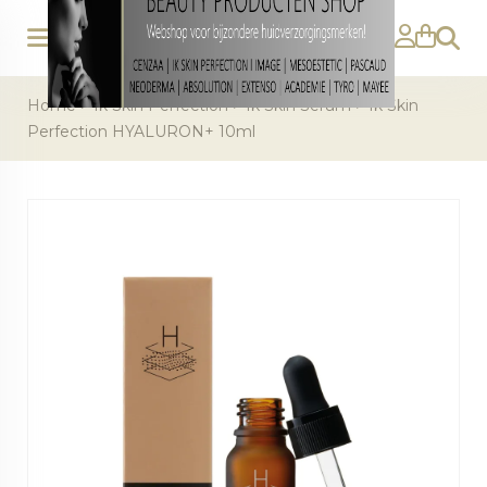
Zoeke
Home
>
Ik Skin Perfection
>
Ik Skin Serum
>
Ik Skin
Perfection HYALURON+ 10ml