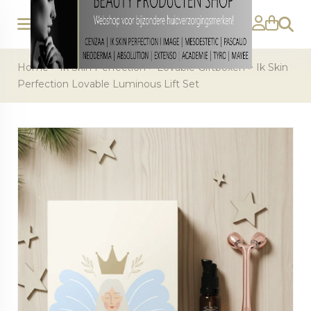
Zoeke
Home
>
Ik Skin Perfection
>
Lovable Giftboxen
>
Ik Skin
Perfection Lovable Luminous Lift Set