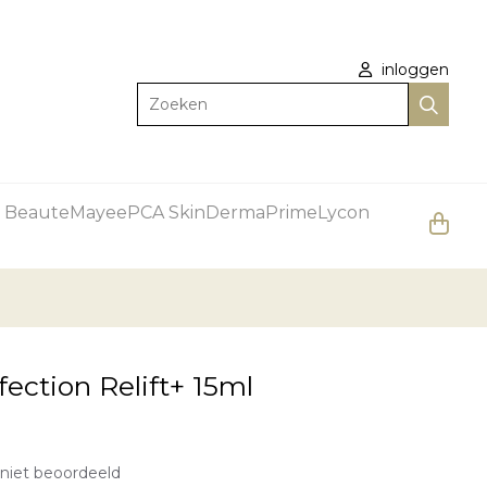
inloggen
Zoeken
 Beaute
Mayee
PCA Skin
DermaPrime
Lycon
fection Relift+ 15ml
niet beoordeeld