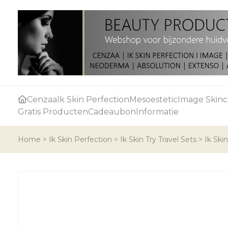
Cenzaa
Ik Skin Perfection
Mesoestetic
Image Skinc
Gratis Producten
Cadeaubon
Informatie
Home
>
Ik Skin Perfection
>
Ik Skin Try Travel Sets
>
Ik Ski