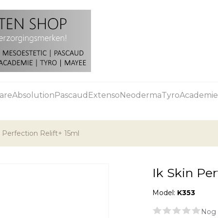
are
Absolution
Pascaud
Extenso
Neoderma
Tyro
Academie
n Perfection Relift+ 15ml
Ik Skin Per
Model:
K353
Nog 