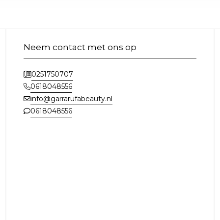
Neem contact met ons op
0251750707
0618048556
info@garrarufabeauty.nl
0618048556