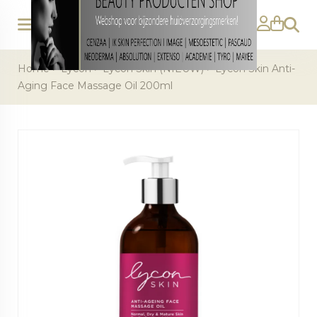
Zoeke
Home
>
Lycon
>
Lycon Skin (NIEUW)
>
Lycon Skin Anti-
Aging Face Massage Oil 200ml