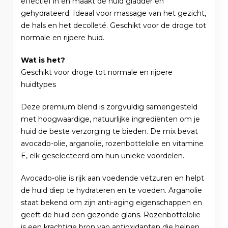
effectief in en maakt de huid gladder en
gehydrateerd. Ideaal voor massage van het gezicht,
de hals en het decolleté. Geschikt voor de droge tot
normale en rijpere huid.
Wat is het?
Geschikt voor droge tot normale en rijpere
huidtypes
Deze premium blend is zorgvuldig samengesteld
met hoogwaardige, natuurlijke ingrediënten om je
huid de beste verzorging te bieden. De mix bevat
avocado-olie, arganolie, rozenbottelolie en vitamine
E, elk geselecteerd om hun unieke voordelen.
Avocado-olie is rijk aan voedende vetzuren en helpt
de huid diep te hydrateren en te voeden. Arganolie
staat bekend om zijn anti-aging eigenschappen en
geeft de huid een gezonde glans. Rozenbottelolie
is een krachtige bron van antioxidanten die helpen