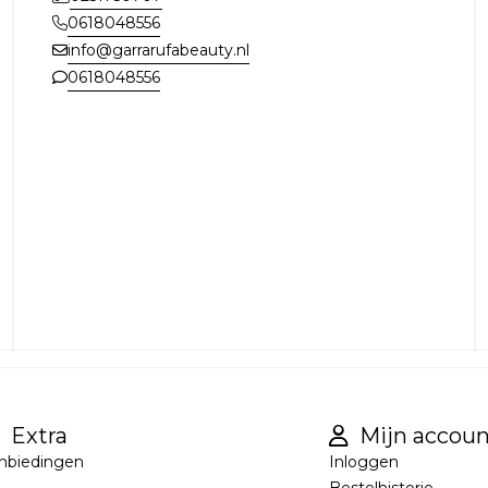
0618048556
info@garrarufabeauty.nl
0618048556
Extra
Mijn accoun
nbiedingen
Inloggen
Bestelhistorie