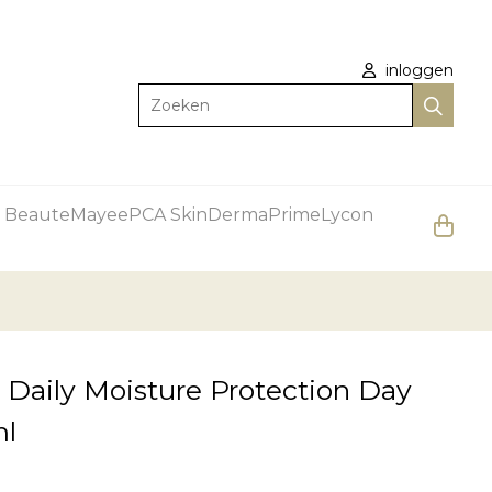
inloggen
Zoeken
 Beaute
Mayee
PCA Skin
DermaPrime
Lycon
 Daily Moisture Protection Day
ml