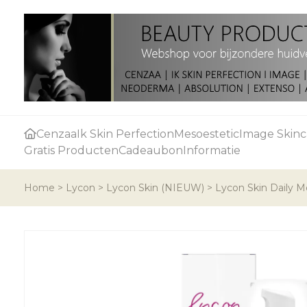
Cenzaa
Ik Skin Perfection
Mesoestetic
Image Skinc
Gratis Producten
Cadeaubon
Informatie
Home
>
Lycon
>
Lycon Skin (NIEUW)
>
Lycon Skin Daily 