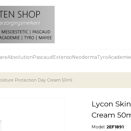
are
Absolution
Pascaud
Extenso
Neoderma
Tyro
Academie
Moisture Protection Day Cream 50ml
Lycon Skin
Cream 50
Model:
2EF1891